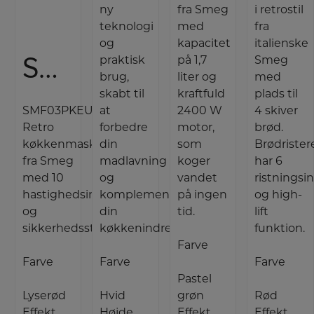
ny
fra Smeg
i retrostil
teknologi
med
fra
og
kapacitet
italienske
Smeg Køkkenmaskine
praktisk
på 1,7
Smeg
brug,
liter og
med
skabt til
kraftfuld
plads til
SMF03PKEU
at
2400 W
4 skiver
Retro
forbedre
motor,
brød.
køkkenmaskine
din
som
Brødrister
fra Smeg
madlavning
koger
har 6
med 10
og
vandet
ristningsin
hastighedsindstillinger
komplementere
på ingen
og high-
og
din
tid.
lift
sikkerhedsstop.
køkkenindretning.
funktion.
Farve
Farve
Farve
Farve
Pastel
Lyserød
Hvid
grøn
Rød
Effekt
Højde
Effekt
Effekt