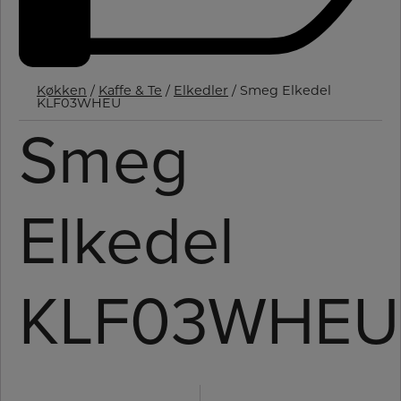
Køkken
/
Kaffe & Te
/
Elkedler
/ Smeg Elkedel
KLF03WHEU
Smeg
Elkedel
KLF03WHEU