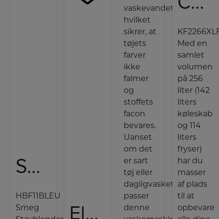
Cylinda Køle-/fryseskab
vaskevandet,
hvilket
sikrer, at
KF2266XL
tøjets
Med en
farver
samlet
ikke
volumen
falmer
på 256
og
liter (142
stoffets
liters
facon
køleskab
bevares.
og 114
Uanset
liters
om det
fryser)
Smeg Stavblender
er sart
har du
tøj eller
masser
dagligvasketøj,
af plads
HBF11BLEU
passer
til at
Electrolux Plancha Grillpande
Smeg
denne
opbevare