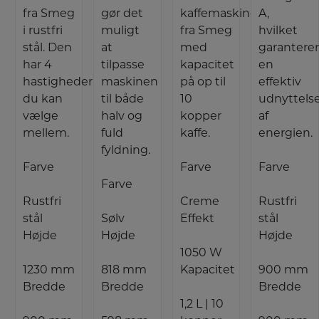
fra Smeg
gør det
kaffemaskine
A,
i rustfri
muligt
fra Smeg
hvilket
stål. Den
at
med
garantere
har 4
tilpasse
kapacitet
en
hastigheder,
maskinen
på op til
effektiv
du kan
til både
10
udnyttels
vælge
halv og
kopper
af
mellem.
fuld
kaffe.
energien.
fyldning.
Farve
Farve
Farve
Farve
Rustfri
Creme
Rustfri
stål
Sølv
Effekt
stål
Højde
Højde
Højde
1050 W
1230 mm
818 mm
Kapacitet
900 mm
Bredde
Bredde
Bredde
1,2 L | 10