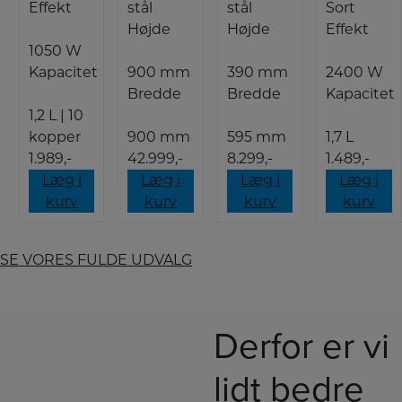
Effekt
stål
stål
Sort
Højde
Højde
Effekt
1050 W
Kapacitet
900 mm
390 mm
2400 W
Bredde
Bredde
Kapacitet
1,2 L | 10
kopper
900 mm
595 mm
1,7 L
1.989,-
42.999,-
8.299,-
1.489,-
Læg i
Læg i
Læg i
Læg i
kurv
kurv
kurv
kurv
SE VORES FULDE UDVALG
Derfor er vi
lidt bedre