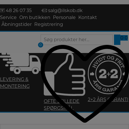
Hop
48 26 07 35
salg@ilskob.dk
til
Service
Om butikken
Personale
Kontakt
indholdet
Åbningstider
Registrering
0
0
0
0
LEVERING &
MONTERING
2+2 ÅRS GARANTI
OFTE STILLEDE
SPØRGSMÅL