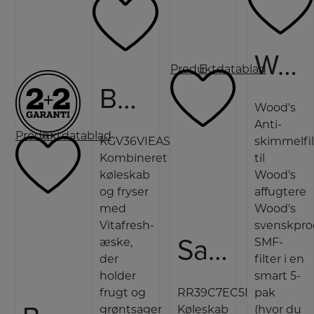
Wood’s Anti-skimmelfilter til Wood’s affugtere
Produktdatablad
E
Bosch Køle-/fryseskab
Wood's
Anti-
Produktdatablad
A+
KGV36VIEAS
skimmelfil
Kombineret
til
køleskab
Wood's
og fryser
affugtere
med
Wood's
Vitafresh-
svenskpr
Samsung Køleskab
æske,
SMF-
der
filter i en
holder
smart 5-
frugt og
RR39C7EC5B1/EF
pak
grøntsager
Køleskab
(hvor du