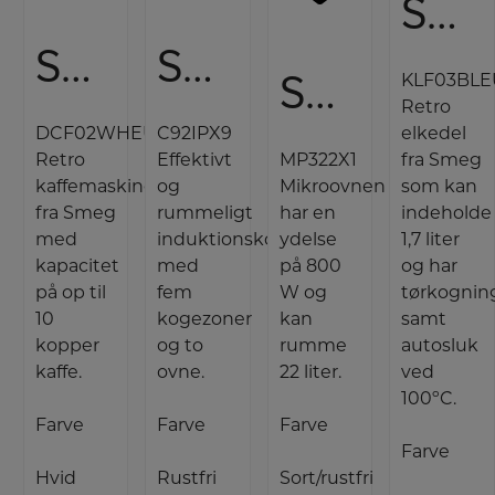
Smeg Elkedel
Smeg Kaffemaskine
Smeg Induktionskomfur
Smeg Indbygningsmikroovn
KLF03BLE
Retro
DCF02WHEU
C92IPX9
elkedel
Retro
Effektivt
MP322X1
fra Smeg
kaffemaskine
og
Mikroovnen
som kan
fra Smeg
rummeligt
har en
indeholde
med
induktionskomfur
ydelse
1,7 liter
kapacitet
med
på 800
og har
på op til
fem
W og
tørkognin
10
kogezoner
kan
samt
kopper
og to
rumme
autosluk
kaffe.
ovne.
22 liter.
ved
100ºC.
Farve
Farve
Farve
Farve
Hvid
Rustfri
Sort/rustfri