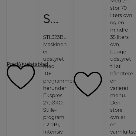
Med en
stor 70
Smeg Integrerbar opvaskemaskine
liters ovn
og en
mindre
STL323BL
35 liters
Maskinen
ovn,
er
begge
udstyret
udstyret
Produktdatablad
A+
med
til at
10+1
håndtere
programmer,
en
herunder
varieret
Ekspres
menu.
27', ØKO,
Den
Stille-
store
program
ovn er
(-2 dB),
en
Intensiv
varmlufts