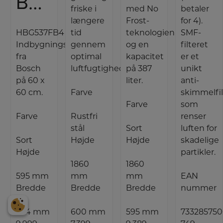
Bosch Indbygningsovn
friske i
med No
betaler
længere
Frost-
for 4).
HBG537FB4
tid
teknologien
SMF-
Indbygningsovn
gennem
og en
filteret
fra
optimal
kapacitet
er et
Bosch
luftfugtighed.
på 387
unikt
på 60 x
liter.
anti-
60 cm.
Farve
skimmelfil
Farve
som
Farve
Rustfri
renser
stål
Sort
luften for
Sort
Højde
Højde
skadelige
Højde
partikler.
1860
1860
595 mm
mm
mm
EAN
Bredde
Bredde
Bredde
nummer
594 mm
600 mm
595 mm
733285750