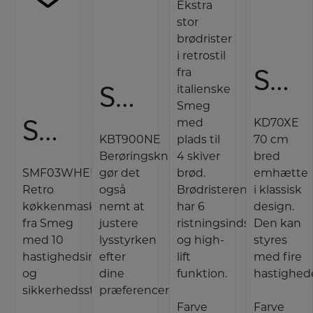
Ekstra
stor
brødrister
i retrostil
Smeg Væghængt emhætte
fra
Smeg Væghængt emhætte
italienske
Smeg
Smeg Køkkenmaskine
med
KD70XE
KBT900NE
plads til
70 cm
Berøringsknapperne
4 skiver
bred
SMF03WHEU
gør det
brød.
emhætte
Retro
også
Brødristeren
i klassisk
køkkenmaskine
nemt at
har 6
design.
fra Smeg
justere
ristningsindstillinger
Den kan
med 10
lysstyrken
og high-
styres
hastighedsindstillinger
efter
lift
med fire
og
dine
funktion.
hastighede
sikkerhedsstop.
præferencer.
Farve
Farve