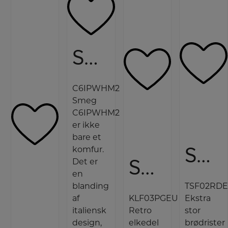
Smeg Induktionskomfur
C6IPWHM2
Smeg
C6IPWHM2
er ikke
bare et
Smeg Brødrister
komfur.
Smeg Elkedel
Det er
en
blanding
TSF02RD
af
KLF03PGEU
Ekstra
italiensk
Retro
stor
design,
elkedel
brødrister