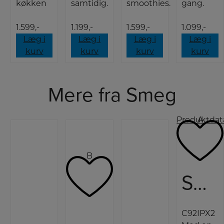
køkken
samtidig.
smoothies.
gang.
1.599,-
1.199,-
1.599,-
1.099,-
Læg i
Læg i
Læg i
Læg i
kurv
kurv
kurv
kurv
Mere fra Smeg
Produktdat
A
B
Smeg Induktionskomfur
C92IPX2