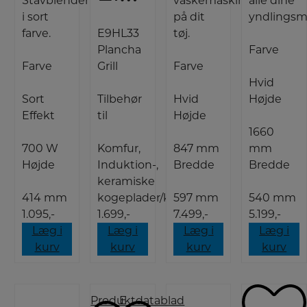
Stavblender
vaskemaskine
alle dine
i sort
på dit
yndlingsm
farve.
E9HL33
tøj.
Plancha
Farve
Farve
Grill
Farve
Hvid
Sort
Tilbehør
Hvid
Højde
Effekt
til
Højde
1660
700 W
Komfur,
847 mm
mm
Højde
Induktion-,
Bredde
Bredde
keramiske
414 mm
kogeplader/komfur
597 mm
540 mm
1.095,-
1.699,-
7.499,-
5.199,-
Læg i
Læg i
Læg i
Læg i
kurv
kurv
kurv
kurv
Produktdatablad
E