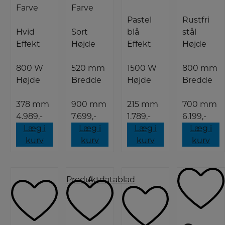
Farve
Farve
Pastel
Rustfri
Hvid
Sort
blå
stål
Effekt
Højde
Effekt
Højde
800 W
520 mm
1500 W
800 mm
Højde
Bredde
Højde
Bredde
378 mm
900 mm
215 mm
700 mm
4.989,-
7.699,-
1.789,-
6.199,-
Læg i
Læg i
Læg i
Læg i
kurv
kurv
kurv
kurv
Produktdatablad
A