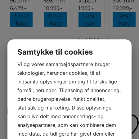
900 mm
598 mm
kopper
900 mm
6.429,-
10.995,-
1.989,-
42.999,-
Læg i
Læg i
Læg i
Læg i
kurv
kurv
kurv
kurv
Produktdatablad
A
Samtykke til cookies
Vi og vores samarbejdspartnere bruger
teknologier, herunder cookies, til at
Smeg Induktionskomfur
indsamle oplysninger om dig til forskellige
formål, herunder: Tilpasning af annoncering,
C6IPMBM2
bedre brugeroplevelse, funktionalitet,
60 cm
statistik og marketing. Disse oplysninger
brede
kan blive delt med annoncerings- og
induktionskomfur
analysepartnere, som kan kombinere dem
fra
med data, du tidligere har givet dem eller
Smeg,