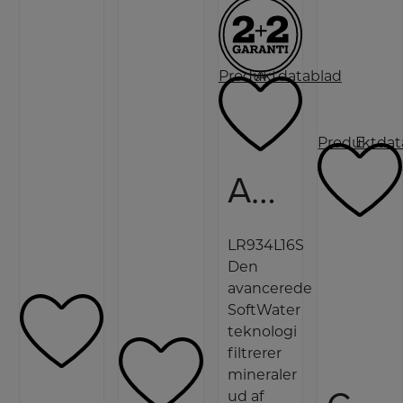
Produktdatablad
A
Produktdat
E
AEG Vaskemaskine
LR934L16S
Den
avancerede
SoftWater
teknologi
filtrerer
mineraler
ud af