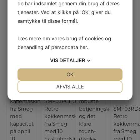
de har indsamlet gennem din brug af deres
model
C6IPMBM2
tjenester. Ved at klikke på 'OK' giver du
i mat
samtykke til disse formål.
sort, er
designet
Læs mere om vores brug af cookies og
til at give
behandling af persondata
her
.
både
udseende
VIS
DETALJER
Smeg Kaffemaskine
og
funktionalitet
JA
NEJ
OK
JA
NEJ
Smeg Køkkenmaskine/Blå
til dit
NØDVENDIGE
PRÆFERENCER
Smeg Køkkenmaskine
DCF02BLEU
køkken.
AFVIS ALLE
Retro
De
JA
NEJ
JA
NEJ
kaffemaskine
SMF03PGEU
robuste
MARKETING
STATISTIK
fra Smeg
Retro
betjeningsknapper
SMF03RD
med
køkkenmaskine
og det
Retro
kapacitet
fra Smeg
klare
køkkenma
på op til
med 10
touch-
fra Smeg
10
hastighedsindstillinger
display
med 10