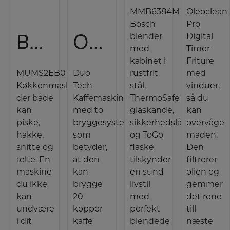
MMB6384M
Oleoclean
Bosch
Pro
Bosch Røremaskine
OBH Nordica Kaffemaskine
blender
Digital
med
Timer
kabinet i
Friture
MUMS2EB01
Duo
rustfrit
med
Køkkenmaskine
Tech
stål,
vinduer,
der både
Kaffemaskine
ThermoSafe
så du
kan
med to
glaskande,
kan
piske,
bryggesystemer,
sikkerhedslåg
overvåge
hakke,
som
og ToGo
maden.
snitte og
betyder,
flaske
Den
ælte. En
at den
tilskynder
filtrerer
maskine
kan
en sund
olien og
du ikke
brygge
livstil
gemmer
kan
20
med
det rene
undvære
kopper
perfekt
till
i dit
kaffe
blendede
næste