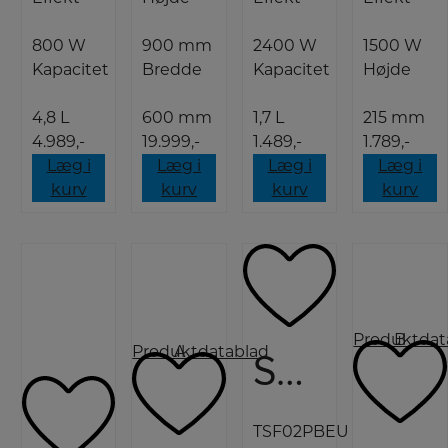
800 W
900 mm
2400 W
1500 W
Kapacitet
Bredde
Kapacitet
Højde
4,8 L
600 mm
1,7 L
215 mm
4.989,-
19.999,-
1.489,-
1.789,-
Læg i
Læg i
Læg i
Læg i
kurv
kurv
kurv
kurv
Produktdat
B
Produktdatablad
A
Smeg Brødrister
TSF02PBEU