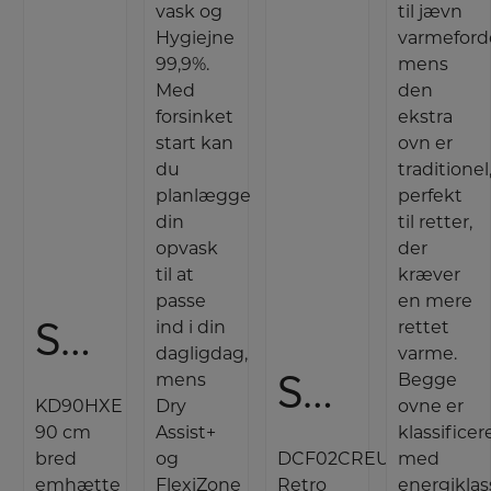
vask og
til jævn
Hygiejne
varmeforde
99,9%.
mens
Med
den
forsinket
ekstra
start kan
ovn er
du
traditionel
planlægge
perfekt
din
til retter,
opvask
der
til at
kræver
passe
en mere
Smeg Væghængt emhætte
ind i din
rettet
dagligdag,
varme.
Smeg Kaffemaskine
mens
Begge
KD90HXE
Dry
ovne er
90 cm
Assist+
klassificer
bred
og
DCF02CREU
med
emhætte
FlexiZone
Retro
energiklas