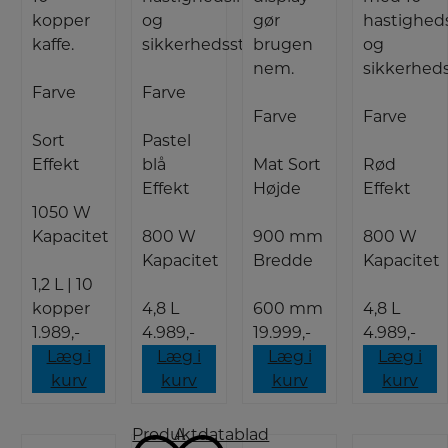
kopper
og
gør
hastigheds
kaffe.
sikkerhedsstop.
brugen
og
nem.
sikkerhed
Farve
Farve
Farve
Farve
Sort
Pastel
Effekt
blå
Mat Sort
Rød
Effekt
Højde
Effekt
1050 W
Kapacitet
800 W
900 mm
800 W
Kapacitet
Bredde
Kapacitet
1,2 L | 10
kopper
4,8 L
600 mm
4,8 L
1.989,-
4.989,-
19.999,-
4.989,-
Læg i
Læg i
Læg i
Læg i
kurv
kurv
kurv
kurv
Produktdatablad
A