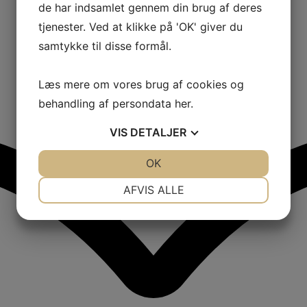
de har indsamlet gennem din brug af deres
tjenester. Ved at klikke på 'OK' giver du
samtykke til disse formål.
Læs mere om vores brug af cookies og
behandling af persondata
her
.
VIS
DETALJER
JA
NEJ
OK
JA
NEJ
NØDVENDIGE
PRÆFERENCER
AFVIS ALLE
JA
NEJ
JA
NEJ
MARKETING
STATISTIK