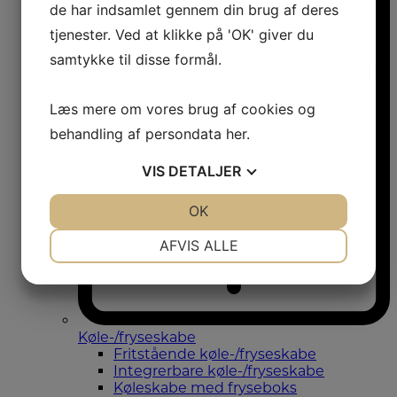
de har indsamlet gennem din brug af deres
tjenester. Ved at klikke på 'OK' giver du
samtykke til disse formål.
Læs mere om vores brug af cookies og
behandling af persondata
her
.
VIS
DETALJER
JA
NEJ
OK
JA
NEJ
NØDVENDIGE
PRÆFERENCER
AFVIS ALLE
JA
NEJ
JA
NEJ
MARKETING
STATISTIK
Køle-/fryseskabe
Fritstående køle-/fryseskabe
Integrerbare køle-/fryseskabe
Køleskabe med fryseboks