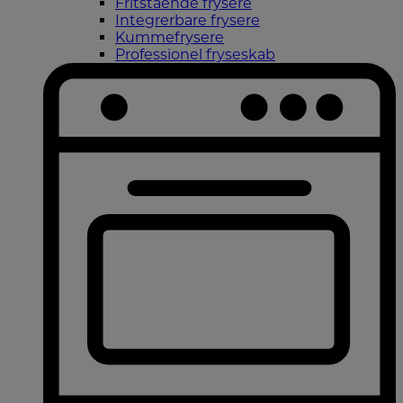
Fritstående frysere
Integrerbare frysere
Kummefrysere
Professionel fryseskab