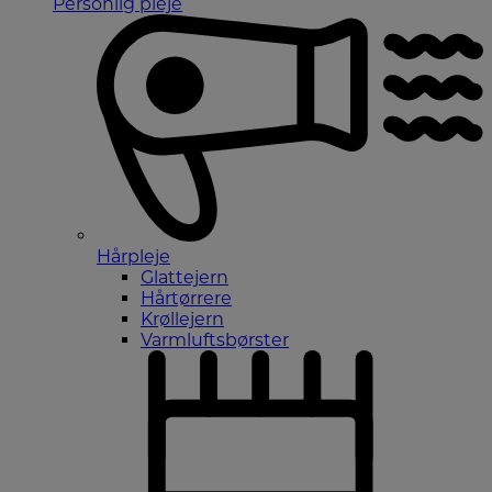
Personlig pleje
Hårpleje
Glattejern
Hårtørrere
Krøllejern
Varmluftsbørster