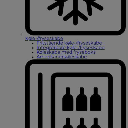
Køle-/fryseskabe
Fritstående køle-/fryseskabe
Integrerbare køle-/fryseskabe
Køleskabe med fryseboks
Amerikanerkøleskabe