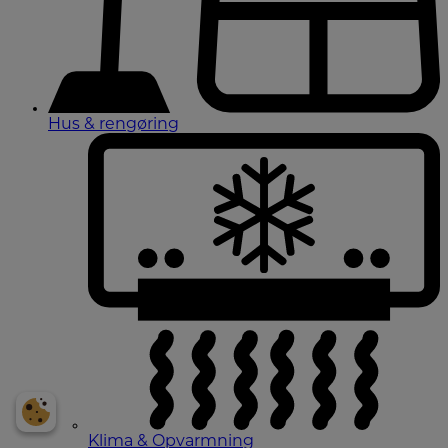
Hus & rengøring
Klima & Opvarmning