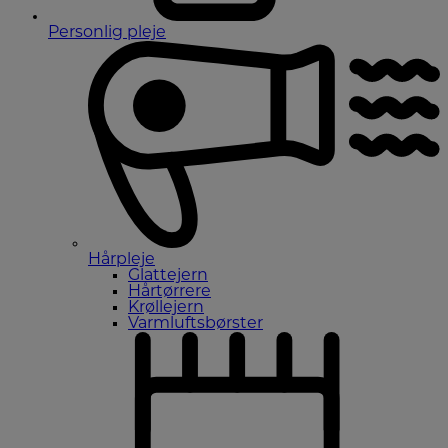
Personlig pleje
Hårpleje
Glattejern
Hårtørrere
Krøllejern
Varmluftsbørster