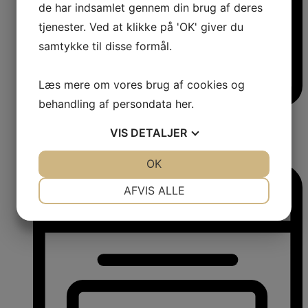
de har indsamlet gennem din brug af deres
tjenester. Ved at klikke på 'OK' giver du
samtykke til disse formål.
Læs mere om vores brug af cookies og
behandling af persondata
her
.
Frysere
Fritstående frysere
VIS
DETALJER
Integrerbare frysere
Kummefrysere
Professionel fryseskab
JA
NEJ
OK
JA
NEJ
NØDVENDIGE
PRÆFERENCER
AFVIS ALLE
JA
NEJ
JA
NEJ
MARKETING
STATISTIK