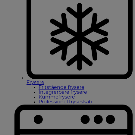
Frysere
Fritstående frysere
Integrerbare frysere
Kummefrysere
Professionel fryseskab