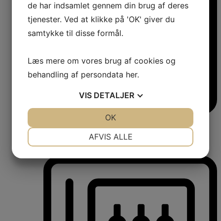
de har indsamlet gennem din brug af deres
tjenester. Ved at klikke på 'OK' giver du
samtykke til disse formål.
Læs mere om vores brug af cookies og
behandling af persondata
her
.
VIS
DETALJER
JA
NEJ
OK
JA
NEJ
Køle-/fryseskabe
Fritstående køle-/fryseskabe
NØDVENDIGE
PRÆFERENCER
AFVIS ALLE
Integrerbare køle-/fryseskabe
Køleskabe med fryseboks
Amerikanerkøleskabe
JA
NEJ
JA
NEJ
MARKETING
STATISTIK