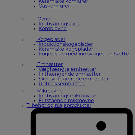
Keramiske komfurer
Gaskomfurer
Ovne
Indbygningsovne
Kombiovne
Kogeplader
Induktionskogeplader
Keramiske kogeplader
Kogeplade med indbygget emhætte
Emhætter
Væghængte emhætter
Frithængende emhætter
Skabsintegrerede emhætter
Udtræksemhætter
Mikroovne
Indbygningsmikroovne
Fritstående mikroovne
Tilbehør og plejeprodukter