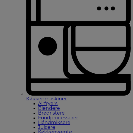
Køkkenmaskiner
Airfryers
Blendere
Brødristere
Foodprocessorer
Håndmiksere
Juicere
Køkkenvægte