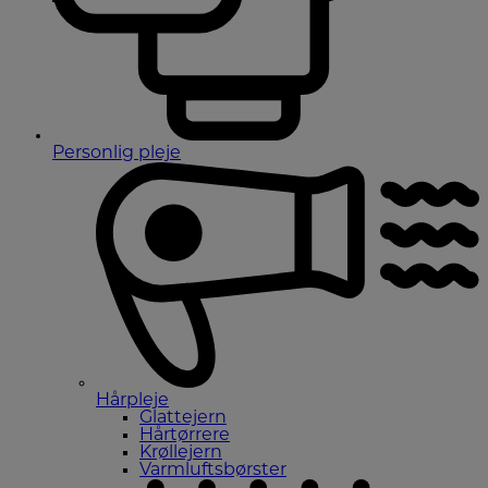
Personlig pleje
Hårpleje
Glattejern
Hårtørrere
Krøllejern
Varmluftsbørster