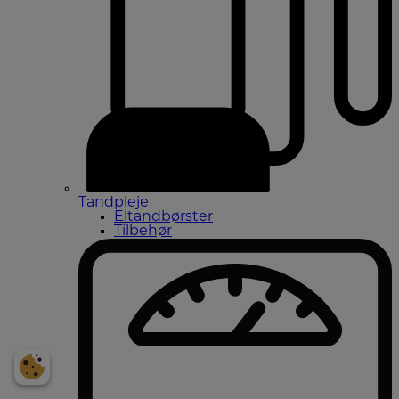
Tandpleje
Eltandbørster
Tilbehør